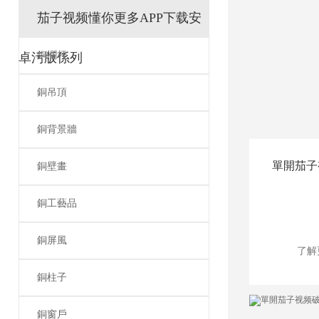
茄子视频懂你更多APP下载安
銅欄杆
卓污版係列
銅吊頂
銅背景牆
單開茄子
銅壁畫
銅工藝品
銅屏風
了解
銅柱子
銅窗戶